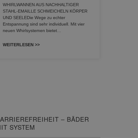
WHIRLWANNEN AUS NACHHALTIGER
STAHL-EMAILLE SCHMEICHELN KÖRPER
Stil für 
UND SEELEDie Wege zu echter
HANSAGENE
Entspannung sind sehr individuell. Mit vier
von Wascht
neuen Whirlsystemen bietet…
unterschi
konzipiert
WEITERLESEN >>
WEITERL
ARRIEREFREIHEIT – BÄDER
IT SYSTEM