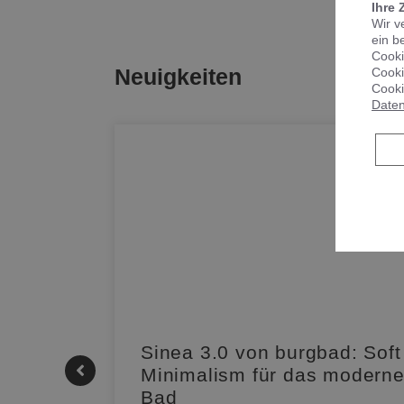
Ihre 
Wir v
ein b
Cooki
Neuigkeiten
Cooki
Cooki
Daten
|
Sinea 3.0 von burgbad: Soft
Minimalism für das modern
Bad