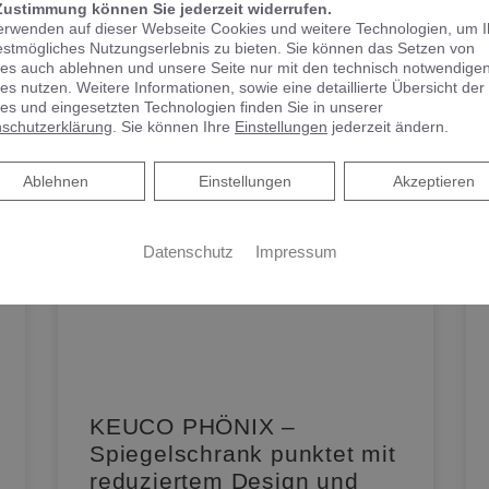
Zustimmung können Sie jederzeit widerrufen.
erwenden auf dieser Webseite Cookies und weitere Technologien, um 
estmögliches Nutzungserlebnis zu bieten. Sie können das Setzen von
es auch ablehnen und unsere Seite nur mit den technisch notwendige
es nutzen. Weitere Informationen, sowie eine detaillierte Übersicht der
es und eingesetzten Technologien finden Sie in unserer
schutzerklärung
. Sie können Ihre
Einstellungen
jederzeit ändern.
Ablehnen
Ablehnen
Einstellungen
Akzeptieren
Datenschutz
Impressum
KEUCO PHÖNIX –
e
Spiegelschrank punktet mit
reduziertem Design und