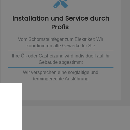
Installation und Service durch
Profis
Vom Schornsteinfeger zum Elektriker: Wir
koordinieren alle Gewerke für Sie
Ihre Öl- oder Gasheizung wird individuell auf Ihr
Gebäude abgestimmt
Wir versprechen eine sorgfältige und
termingerechte Ausführung