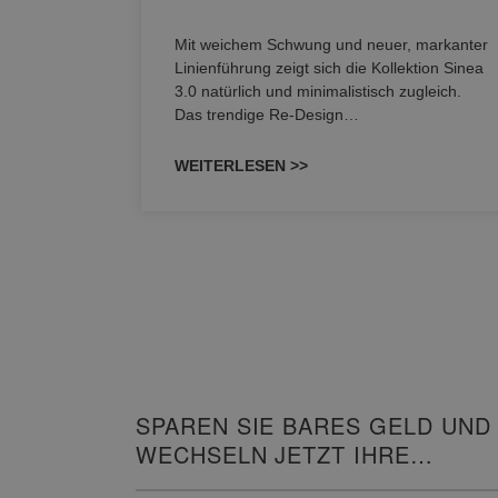
nskomfort
s
Mit weichem Schwung und neuer, markanter
M NEO
Linienführung zeigt sich die Kollektion Sinea
owohl zum
3.0 natürlich und minimalistisch zugleich.
Das trendige Re-Design…
WEITERLESEN >>
SPAREN SIE BARES GELD UND
WECHSELN JETZT IHRE
HEIZUNG!